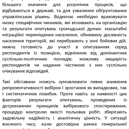
більшого значення для розуміння процесів, що
відбуваються в державі, та для ухвалення обґрунтованих
управлінських рішень. Водночас необхідно враховувати
низку специфічних чинників, які впливають на організацію
та результати опитувань громадської думки: масштабні
міграційні переміщення населення; обмежену досяжність
населення територій, які перебувають у зоні бойових дій;
нижчу готовність до участі в опитуваннях серед
респондентів із позицією, відмінною від домінантних
суспільно-політичних поглядів; можливу нещирість
респондентів чи надання частиною з них суспільно
очікуваних відповідей.
Такі обставини можуть зумовлювати певне зниження
репрезентативності вибірок і зростання як випадкових, так
і систематичних похибок. Проте навіть за наявності цих
факторів результати опитувань, проведених із
дотриманням принципів вибіркового спостереження,
процедур контролю якості польових робіт, зберігають
задовільну надійність і аналітичну цінність. У ситуації
воєнного часу, коли достовірна рамка генеральної