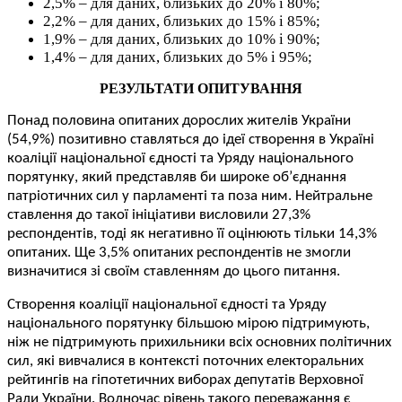
2,5% – для даних, близьких до 20% і 80%;
2,2% – для даних, близьких до 15% і 85%;
1,9% – для даних, близьких до 10% і 90%;
1,4% – для даних, близьких до 5% і 95%;
РЕЗУЛЬТАТИ ОПИТУВАННЯ
Понад половина опитаних дорослих жителів України
(54,9%) позитивно ставляться до ідеї створення в Україні
коаліції національної єдності та Уряду національного
порятунку, який представляв би широке об’єднання
патріотичних сил у парламенті та поза ним. Нейтральне
ставлення до такої ініціативи висловили 27,3%
респондентів, тоді як негативно її оцінюють тільки 14,3%
опитаних. Ще 3,5% опитаних респондентів не змогли
визначитися зі своїм ставленням до цього питання.
Створення коаліції національної єдності та Уряду
національного порятунку більшою мірою підтримують,
ніж не підтримують прихильники всіх основних політичних
сил, які вивчалися в контексті поточних електоральних
рейтингів на гіпотетичних виборах депутатів Верховної
Ради України. Водночас рівень такого переважання є