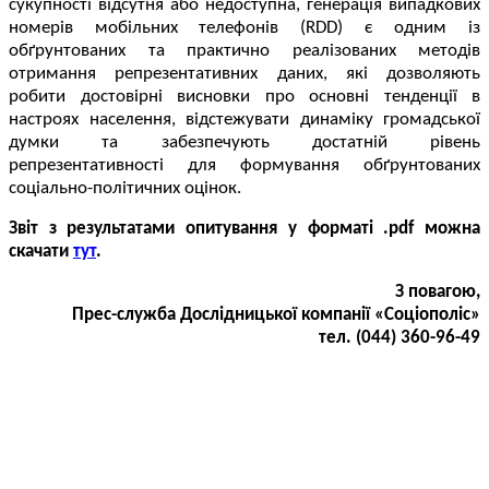
сукупності відсутня або недоступна, генерація випадкових
номерів мобільних телефонів (RDD) є одним із
обґрунтованих та практично реалізованих методів
отримання репрезентативних даних, які дозволяють
робити достовірні висновки про основні тенденції в
настроях населення, відстежувати динаміку громадської
думки та забезпечують достатній рівень
репрезентативності для формування обґрунтованих
соціально-політичних оцінок.
Звіт з результатами опитування у форматі .pdf можна
скачати
тут
.
З повагою,
Прес-служба Дослідницької компанії «Соціополіс»
тел. (044) 360-96-49