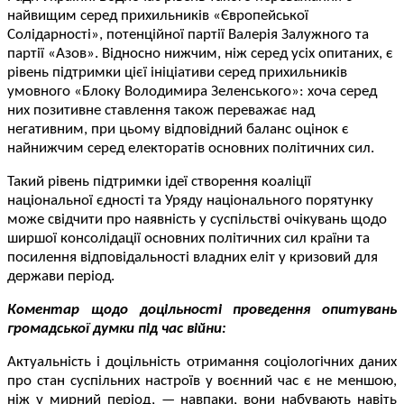
найвищим серед прихильників «Європейської
Солідарності», потенційної партії Валерія Залужного та
партії «Азов». Відносно нижчим, ніж серед усіх опитаних, є
рівень підтримки цієї ініціативи серед прихильників
умовного «Блоку Володимира Зеленського»: хоча серед
них позитивне ставлення також переважає над
негативним, при цьому відповідний баланс оцінок є
найнижчим серед електоратів основних політичних сил.
Такий рівень підтримки ідеї створення коаліції
національної єдності та Уряду національного порятунку
може свідчити про наявність у суспільстві очікувань щодо
ширшої консолідації основних політичних сил країни та
посилення відповідальності владних еліт у кризовий для
держави період.
Коментар щодо доцільності проведення опитувань
громадської думки під час війни:
Актуальність і доцільність отримання соціологічних даних
про стан суспільних настроїв у воєнний час є не меншою,
ніж у мирний період, — навпаки, вони набувають навіть