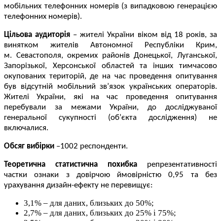
мобільних телефонних номерів (з випадковою генерацією
телефонних номерів).
Цільова аудиторія
–
жителі України віком від 18 років, за
винятком жителів Автономної Республіки Крим,
м. Севастополя, окремих районів Донецької, Луганської,
Запорізької, Херсонської областей та інших тимчасово
окупованих територій, де на час проведення опитування
був відсутній мобільний зв’язок українських операторів.
Жителі України, які на час проведення опитування
перебували за межами України, до досліджуваної
генеральної сукупності (об’єкта дослідження) не
включалися.
Обсяг вибірки
–1002 респонденти.
Теоретична статистична похибка
репрезентативності
частки ознаки з довірчою ймовірністю 0,95 та без
урахування дизайн-ефекту не перевищує:
3,1% – для даних, близьких до 50%;
2,7% – для даних, близьких до 25% і 75%;